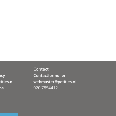
Contact
s
acy
Contactformulier
ities.nl
webmaster@petities.nl
020 7854412
ns