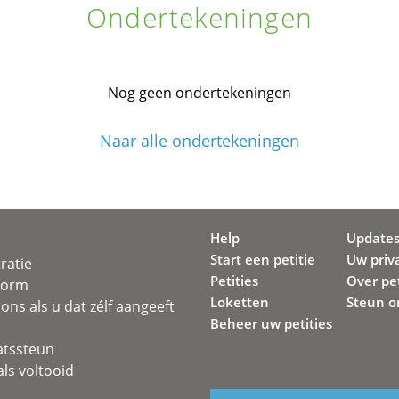
Ondertekeningen
Nog geen ondertekeningen
Naar alle ondertekeningen
Help
Update
Start een petitie
Uw priv
ratie
Petities
Over pet
svorm
Loketten
Steun o
ons als u dat zélf aangeeft
Beheer uw petities
atssteun
ls voltooid