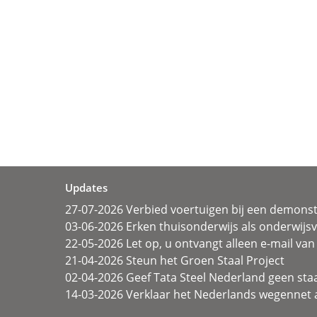
Updates
27-07-2026 Verbied voertuigen bij een demonst
03-06-2026 Erken thuisonderwijs als onderwij
22-05-2026 Let op, u ontvangt alleen e-mail van 
21-04-2026 Steun het Groen Staal Project
02-04-2026 Geef Tata Steel Nederland geen sta
14-03-2026 Verklaar het Nederlands wegennet a